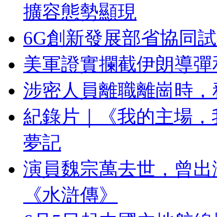
擴容態勢顯現
6G創新發展部省協同
美軍證實攔截伊朗導彈
涉密人員離職離崗時，
紀錄片｜《我的主場，
夢記
演員魏宗萬去世，曾出演
《水滸傳》