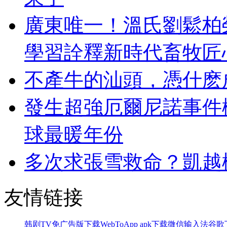
廣東唯一！溫氏劉鬆柏榮
學習詮釋新時代畜牧匠
不產牛的汕頭，憑什麽
發生超強厄爾尼諾事件概
球最暖年份
多次求張雪救命？凱越
友情链接
韩剧TV免广告版下载
WebToApp apk下载
微信输入法谷歌