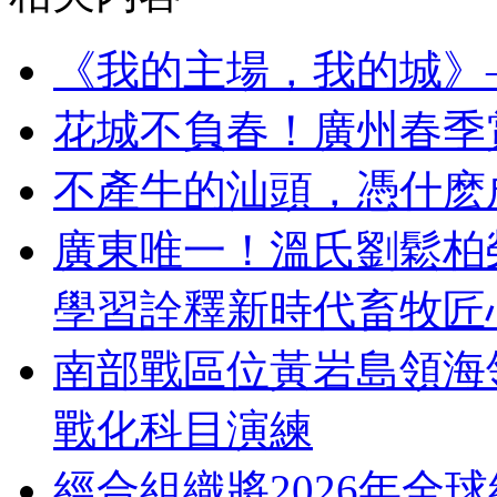
《我的主場，我的城》
花城不負春！廣州春季
不產牛的汕頭，憑什麽
廣東唯一！溫氏劉鬆柏榮
學習詮釋新時代畜牧匠
南部戰區位黃岩島領海
戰化科目演練
經合組織將2026年全球